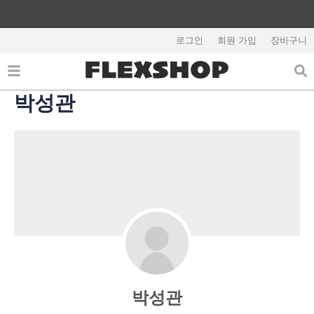
콘
텐
회원가입시 5,000원 쿠폰지급
츠
로그인
회원 가입
장바구니
로
건
너
박성관
뛰
기
박성관