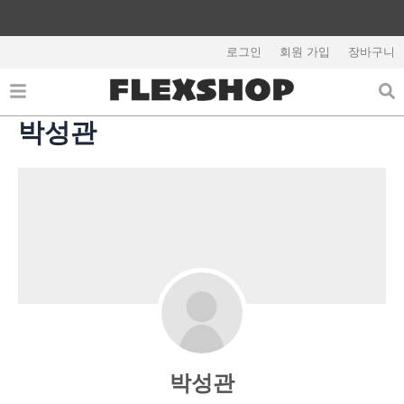
콘
텐
회원가입시 5,000원 쿠폰지급
츠
로그인
회원 가입
장바구니
로
건
너
박성관
뛰
기
박성관