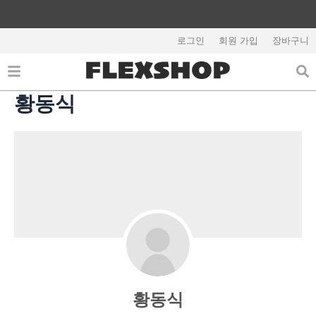
콘
텐
회원가입시 5,000원 쿠폰지급
츠
로그인
회원 가입
장바구니
로
건
너
황동식
뛰
기
황동식