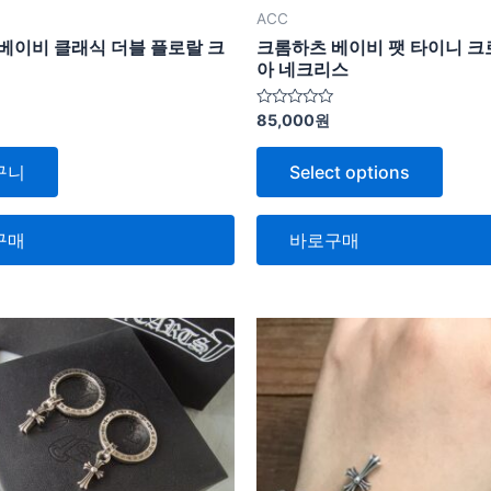
ACC
베이비 클래식 더블 플로랄 크
크롬하츠 베이비 팻 타이니 크
아 네크리스
5
85,000
원
중
에
서
구니
Select options
0
로
평
가
됨
구매
바로구매