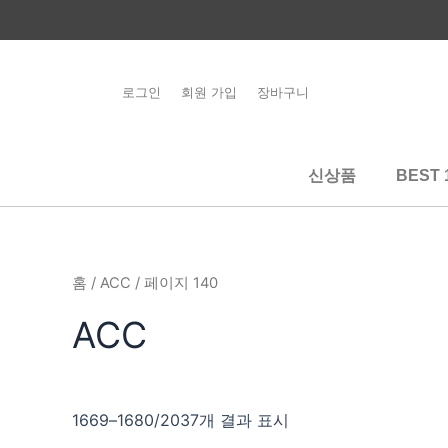
콘
텐
츠
로
로그인
회원 가입
장바구니
건
너
뛰
신상품
BEST 
기
홈
/
ACC
/ 페이지 140
ACC
1669–1680/2037개 결과 표시