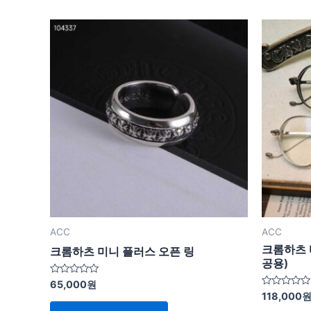
ACC
ACC
크롬하츠
크롬하츠 미니 플러스 오픈 링
공용)
5
65,000
원
중
5
118,000
에
중
서