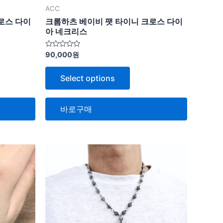
ACC
로스 다이
크롬하츠 베이비 팻 타이니 크로스 다이
아 네크리스
5
90,000
원
중
에
서
Select options
0
로
평
가
됨
바로구매