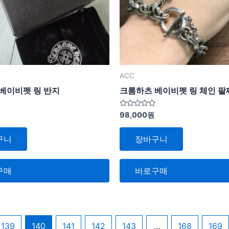
ACC
베이비펫 링 반지
크롬하츠 베이비펫 링 체인 팔
5
98,000
원
중
에
서
구니
장바구니
0
로
평
가
됨
구매
바로구매
139
140
141
142
143
…
168
169