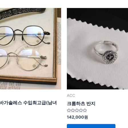
ACC
 바가솔레스 수입최고급(남녀
크롬하츠 반지
5
142,000
원
중
원
에
서