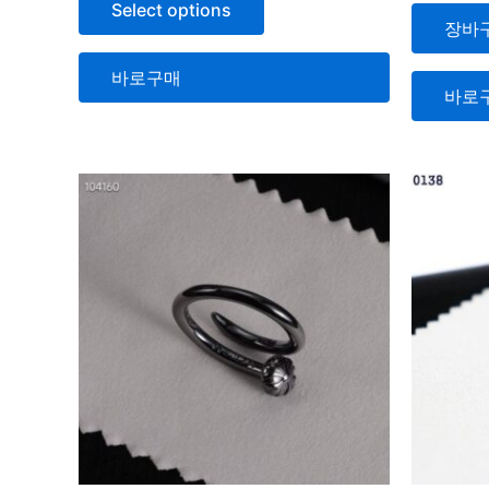
에
Select options
0
서
장바
로
0
평
로
가
평
됨
가
바로구매
됨
바로