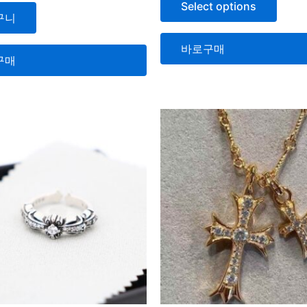
Select options
0
구니
로
평
가
됨
바로구매
구매