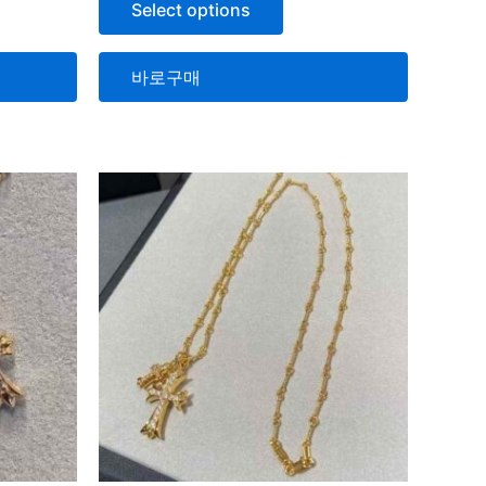
Select options
0
로
평
가
됨
바로구매