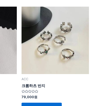
ACC
크롬하츠 반지
5
79,000
원
중
에
서