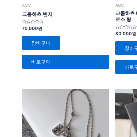
ACC
ACC
크롬하츠 
크롬하츠 반지
로스 링
5
75,000
원
중
5
80,000
원
에
중
서
에
장바구니
0
서
장바
로
0
평
로
가
평
됨
가
바로구매
됨
바로