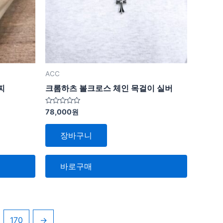
ACC
찌
크롬하츠 볼크로스 체인 목걸이 실버
5
78,000
원
중
에
서
장바구니
0
로
평
가
됨
바로구매
170
→