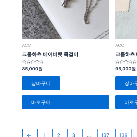
ACC
ACC
크롬하츠 베이비팻 목걸이
크롬하츠 
5
5
85,000
원
95,000
원
중
중
에
에
서
서
장바구니
장바
0
0
로
로
평
평
가
가
됨
됨
바로구매
바로
←
1
2
3
…
137
138