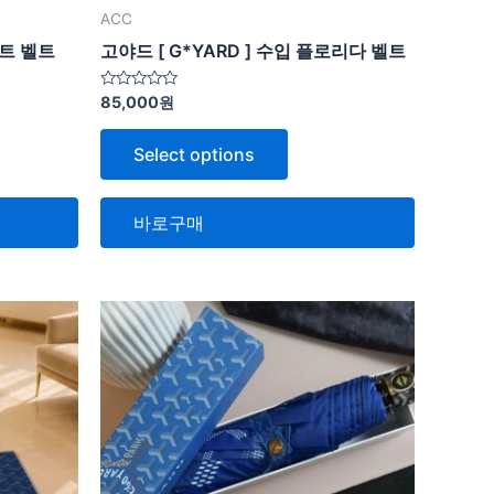
ACC
트 벨트
고야드 [ G*YARD ] 수입 플로리다 벨트
5
85,000
원
중
에
서
Select options
0
로
평
가
됨
바로구매