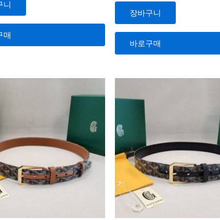
에
구니
서
장바구니
0
로
평
가
구매
됨
바로구매