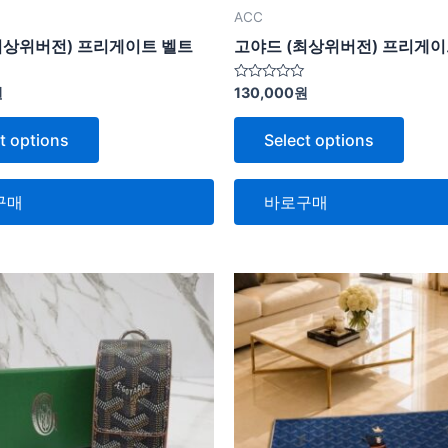
ACC
최상위버전) 프리게이트 벨트
고야드 (최상위버전) 프리게이
5
원
130,000
원
중
에
서
t options
Select options
0
로
평
가
됨
구매
바로구매