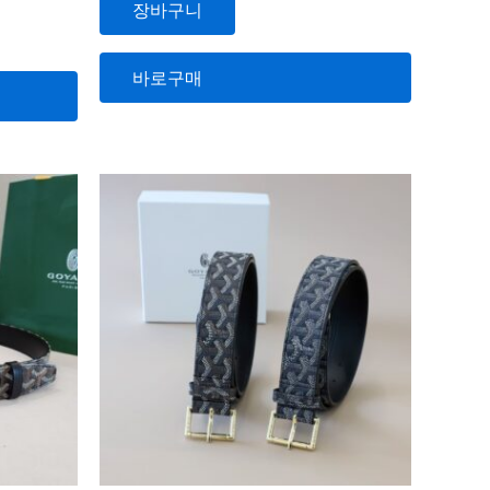
장바구니
0
로
평
가
됨
바로구매