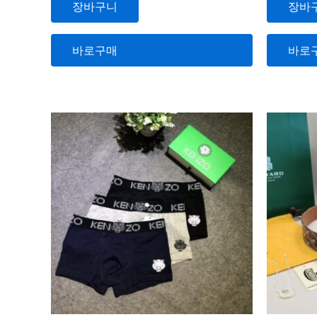
장바구니
장바
0
0
로
로
평
평
가
가
됨
됨
바로구매
바로