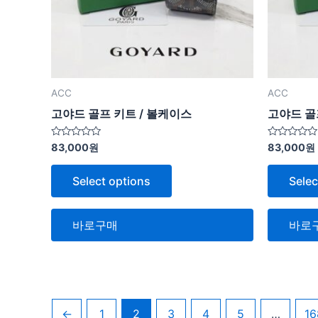
ACC
ACC
고야드 골프 키트 / 볼케이스
고야드 골
5
5
83,000
원
83,000
원
중
중
에
에
서
서
Select options
Selec
0
0
로
로
평
평
가
가
됨
됨
바로구매
바로
←
1
2
3
4
5
…
16