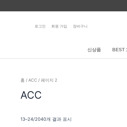
콘
텐
츠
로
로그인
회원 가입
장바구니
건
너
뛰
신상품
BEST 
기
홈
/
ACC
/ 페이지 2
ACC
13–24/2040개 결과 표시