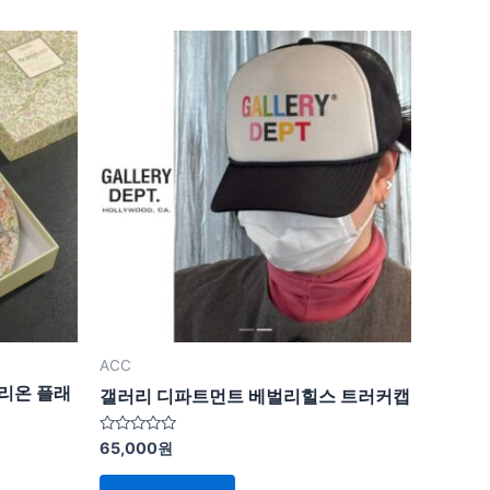
ACC
트메리온 플래
갤러리 디파트먼트 베벌리힐스 트러커캡
5
65,000
원
중
에
서