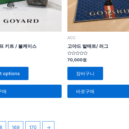
ACC
프 키트 / 볼케이스
고야드 발매트/ 러그
5
70,000
원
중
에
서
t options
장바구니
0
로
평
가
됨
구매
바로구매
8
169
170
→