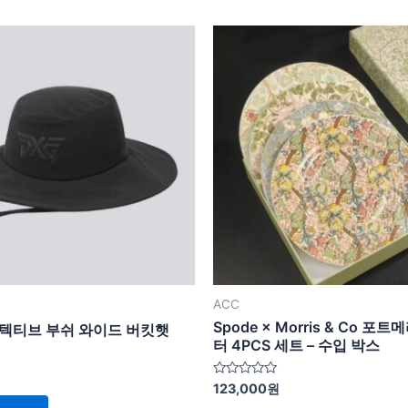
ACC
Spode × Morris & Co 포
로텍티브 부쉬 와이드 버킷햇
터 4PCS 세트 – 수입 박스
5
123,000
원
중