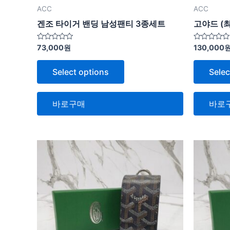
ACC
ACC
겐조 타이거 밴딩 남성팬티 3종세트
고야드 (
5
5
73,000
원
130,000
중
중
에
에
서
서
Select options
Selec
0
0
로
로
평
평
가
가
됨
됨
바로구매
바로