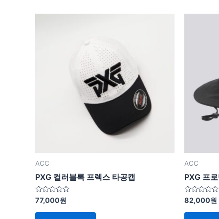
ACC
ACC
PXG 컬러블록 프렉스 타공캡
PXG 프
5
5
77,000
원
82,000
원
중
중
에
에
서
서