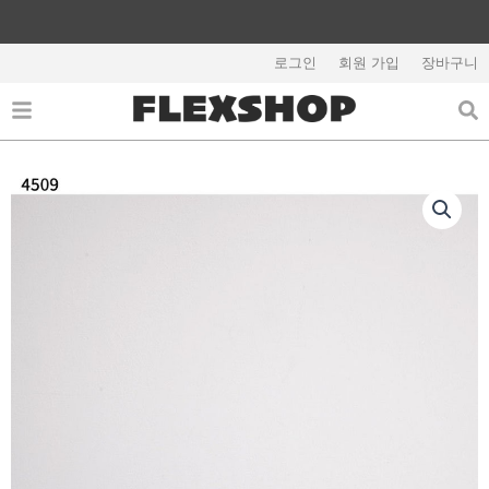
콘
텐
해외배송 관련 공지사항 필독
츠
로그인
회원 가입
장바구니
로
건
너
뛰
기