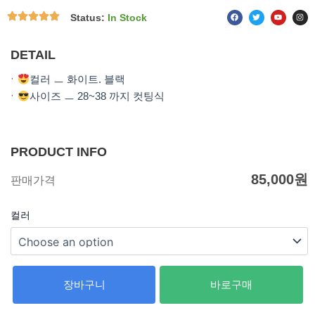
F
T
Y
I
Status:
In Stock
a
w
o
n
c
i
u
s
e
t
t
t
b
t
u
a
o
e
b
g
DETAIL
o
r
e
r
k
a
m
ㆍ
컬러 ㅡ 화이트. 블랙
ㆍ
사이즈 ㅡ 28~38 까지 컷팅식
PRODUCT INFO
85,000
원
판매가격
컬러
장바구니
바로구매