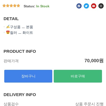
F
T
Y
I
Status:
In Stock
a
w
o
n
c
i
u
s
e
t
t
t
b
t
u
a
o
e
b
g
DETAIL
o
r
e
r
k
a
m
ㆍ
구성품 ㅡ 본품
ㆍ
컬러 ㅡ 화이트
PRODUCT INFO
70,000
원
판매가격
장바구니
바로구매
DELIVERY INFO
상품검수
상품 주문시 진행