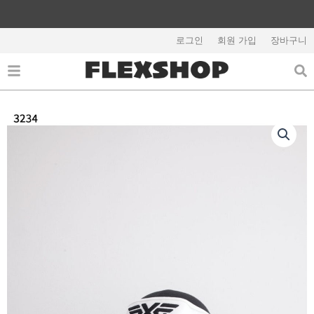
콘
텐
츠
로그인
회원 가입
장바구니
해외배송 관련 공지사항 필독
로
건
너
뛰
기