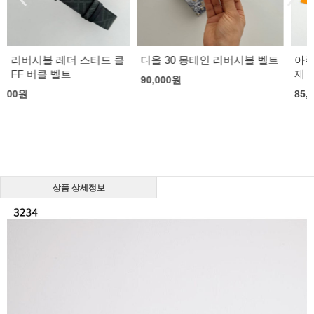
디올 30 몽테인 리버시블 벨트
아쿠아디파르마 차량용 방향
제 풀세트
90,000
원
85,000
원
상품 상세정보