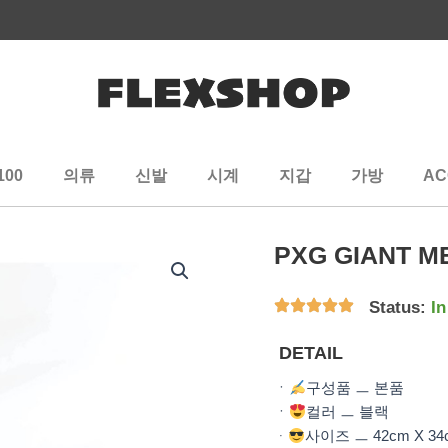
100
의류
신발
시계
지갑
가방
AC
PXG GIANT M
Status:
In
DETAIL
ㆍ
구성품 ㅡ 본품
ㆍ
컬러 ㅡ 블랙
ᆞ
사이즈 ㅡ 42cm X 3