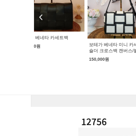
구찌 주미 가죽
153,000
원
카세트백
보테가 베네타 미니 카세트백
숄더 크로스백 캔버스/블랙
150,000
원