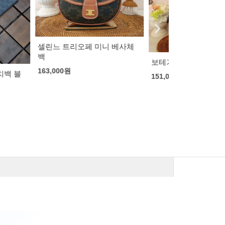
페 미니 베사체
보테가 베네타 카세트백
보테가 베네타
151,000
원
숄더 크로스백
150,000
원