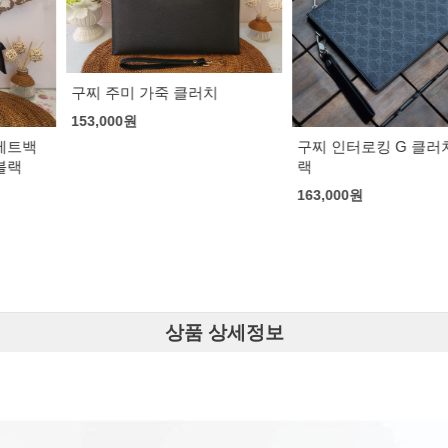
 클러치
셀린느 트리오
백
163,000
원
구찌 인터로킹 G 클러치백 블
랙
163,000
원
상품 상세정보