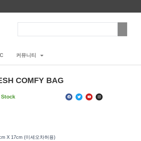
Search
C
커뮤니티
ESH COMFY BAG
F
T
Y
I
 Stock
a
w
o
n
c
i
u
s
e
t
t
t
b
t
u
a
o
e
b
g
o
r
e
r
k
a
m
4cm X 17cm (미세오차허용)