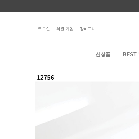
콘
텐
츠
로
로그인
회원 가입
장바구니
해외배송 관련 공
건
지사항 필독
너
뛰
신상품
BEST 
기