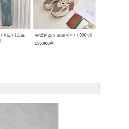
피아나 990 v6
베트멍 리퍼 로고 후디
베트멍 하이스
고 후디
105,000
원
100,000
원