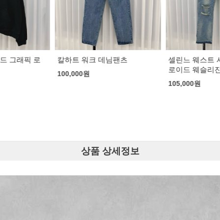
님팬츠
셀린느 웨스트 사이드 디스트
뉴발란스 x 로로
로이드 웨슬리진
155,000
원
105,000
원
상품 상세정보