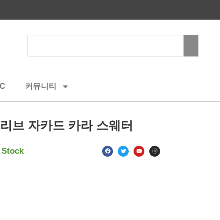
Search
C
커뮤니티
 슬리브 자카드 카라 스웨터
F
T
Y
I
 Stock
a
w
o
n
c
i
u
s
e
t
t
t
b
t
u
a
o
e
b
g
o
r
e
r
k
a
m