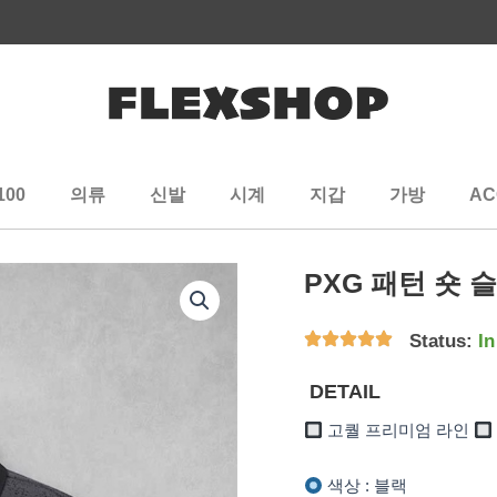
100
의류
신발
시계
지갑
가방
AC
PXG 패턴 숏
Status:
In
DETAIL
고퀄 프리미엄 라인
색상 : 블랙