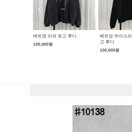
고 후디
베트멍 하이스피드 그래픽 로
칼하트 워크 데
고 후디
100,000
원
100,000
원