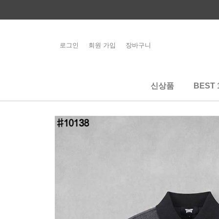
콘
텐
츠
로
로그인
회원 가입
장바구니
해외배송 관련 공
건
지사항 필독
너
뛰
신상품
BEST 
기