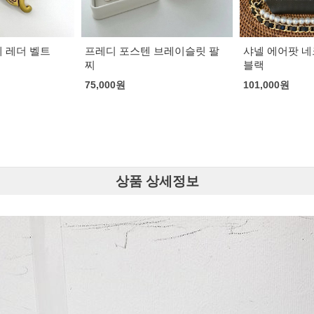
브레이슬릿 팔
샤넬 에어팟 네크리스 케이스
샤넬 클래식 가
블랙
벨트 네크리스
101,000
원
133,000
원
상품 상세정보