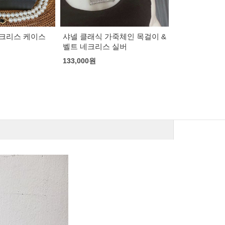
죽체인 목걸이 &
에르메스 포커스 벨트
셀린느 트리오
 실버
95,000
원
99,000
원