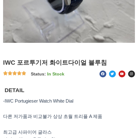
IWC 포르투기저 화이트다이얼 블루침
F
T
Y
I
Status:
In Stock
a
w
o
n
c
i
u
s
e
t
t
t
b
t
u
a
o
e
b
g
DETAIL
o
r
e
r
k
a
m
-IWC Portugieser Watch White Dial
다른 저가품과 비교불가 상상 초월 트리플 A 제품
최고급 사파이어 글라스