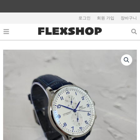
콘
텐
해외배송 관련 공지사항 필독
츠
로그인
회원 가입
장바구니
로
건
너
뛰
기