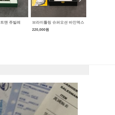
퍼오션 바인덱스
로렉스 데이저스트 흰판 로마
로렉스 GMT 
쥬빌레
205,000
원
202,000
원