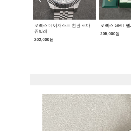
트 흰판 로마
로렉스 GMT 펩시 쥬빌레
로렉스 GMT 
205,000
원
205,000
원