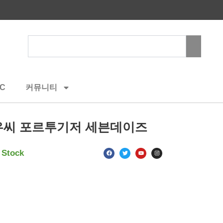
Search
C
커뮤니티
우씨 포르투기저 세븐데이즈
F
T
Y
I
 Stock
a
w
o
n
c
i
u
s
e
t
t
t
b
t
u
a
o
e
b
g
o
r
e
r
k
a
m