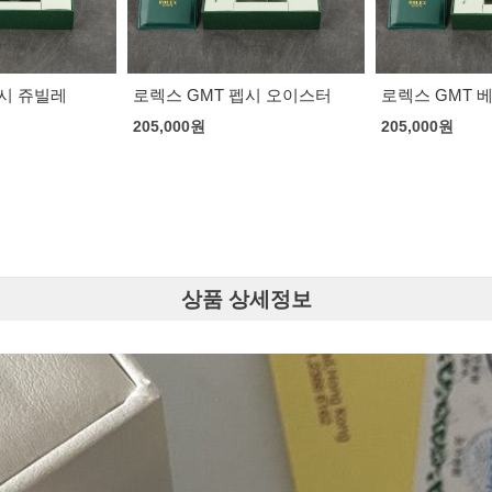
브라이틀링 슈
펩시 오이스터
로렉스 GMT 베트맨 쥬빌레
220,000
원
205,000
원
상품 상세정보