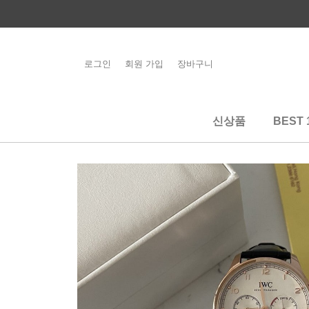
콘
텐
츠
로
로그인
회원 가입
장바구니
해외배송 관련 공
건
지사항 필독
너
뛰
신상품
BEST 
기