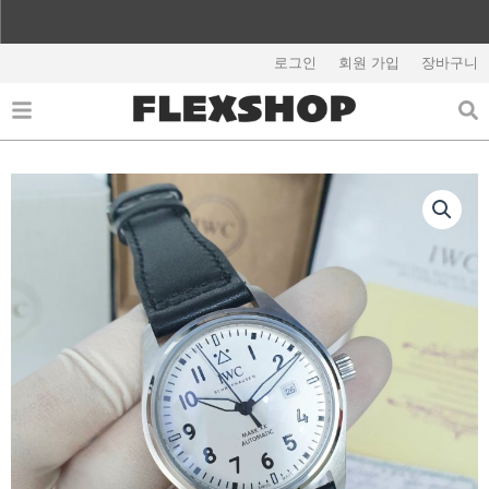
콘
텐
해외배송 관련 공지사항 필독
츠
로그인
회원 가입
장바구니
로
건
너
뛰
기