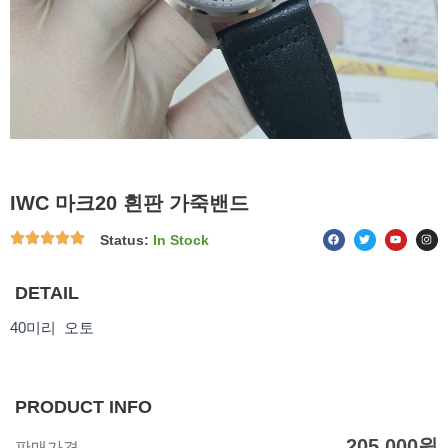
IWC 마크20 흰판 가죽밴드
F
T
Y
I
Status:
In Stock
a
w
o
n
c
i
u
s
e
t
t
t
b
t
u
a
o
e
b
g
DETAIL
o
r
e
r
k
a
m
40미리 오토
PRODUCT INFO
205,000
원
판매가격