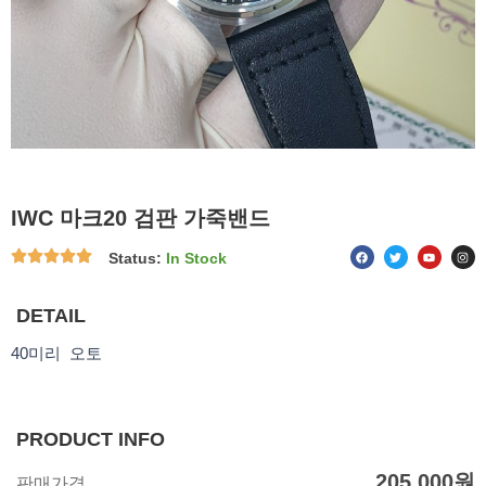
IWC 마크20 검판 가죽밴드
F
T
Y
I
Status:
In Stock
a
w
o
n
c
i
u
s
e
t
t
t
b
t
u
a
o
e
b
g
DETAIL
o
r
e
r
k
a
m
40미리 오토
PRODUCT INFO
205,000
원
판매가격