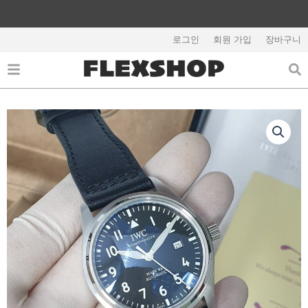
콘
텐
해외배송 관련 공지사항 필독
츠
로그인
회원 가입
장바구니
로
건
너
뛰
기