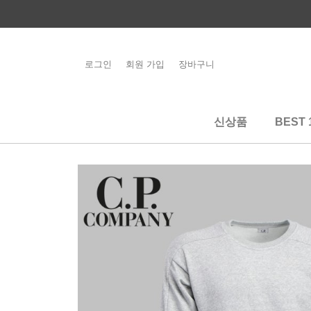
콘
텐
츠
로
로그인
회원 가입
장바구니
해외배송 관련 공
건
지사항 필독
너
뛰
신상품
BEST 
기