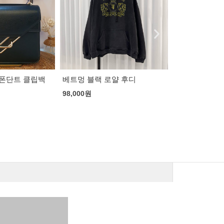
 폰단트 클립백
베트멍 블랙 로얄 후디
디올 30 몽테
98,000
원
170,000
원