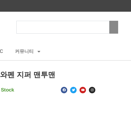
Search
C
커뮤니티
즈와펜 지퍼 맨투맨
F
T
Y
I
 Stock
a
w
o
n
c
i
u
s
e
t
t
t
b
t
u
a
o
e
b
g
o
r
e
r
k
a
m