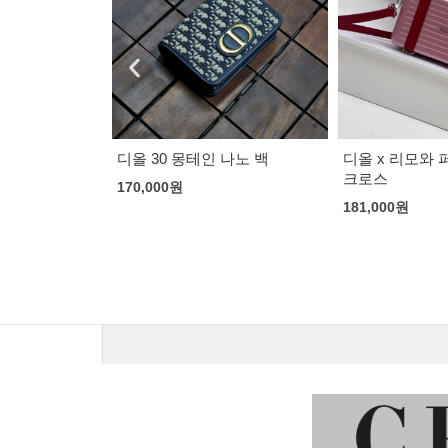
얄 후디
디올 30 몽테인 나노 백
디올 x 리모와
크로스
170,000
원
181,000
원