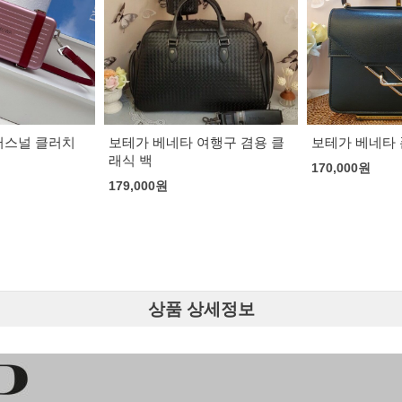
 퍼스널 클러치
보테가 베네타 여행구 겸용 클
보테가 베네타
래식 백
170,000
원
179,000
원
상품 상세정보