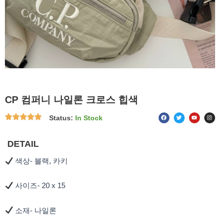
CP 컴퍼니 나일론 크로스 힙색
F
T
Y
I
Status:
In Stock
a
w
o
n
c
i
u
s
e
t
t
t
b
t
u
a
o
e
b
g
DETAIL
o
r
e
r
k
a
m
색상- 블랙, 카키
사이즈- 20 x 15
소재- 나일론