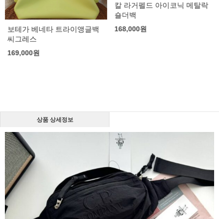
칼 라거펠드 아이코닉 메탈락
숄더백
보테가 베네타 트라이앵글백
168,000
원
씨그레스
169,000
원
상품 상세정보