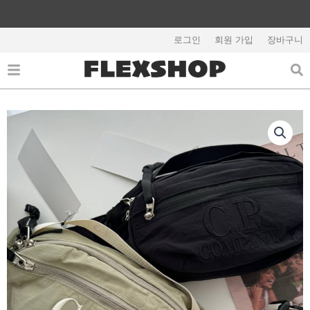
콘
텐
해외배송 관련 공지사항 필독
츠
로그인
회원 가입
장바구니
로
건
너
뛰
기