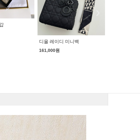
아미 24SS 
미니백
오프화이트 레아 바시티 봄버
건
자켓
205,000
원
138,000
원