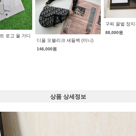
구찌 꿀벌 장지갑
88,000
원
새들백 (미니)
디올 레이디 
161,000
원
상품 상세정보