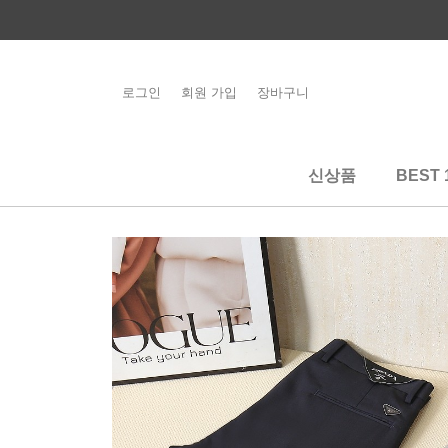
콘
텐
츠
로
로그인
회원 가입
장바구니
해외배송 관련 공
건
지사항 필독
너
뛰
신상품
BEST 
기