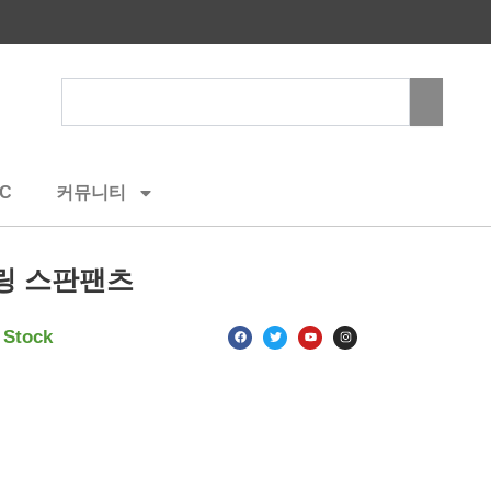
Search
C
커뮤니티
링 스판팬츠
F
T
Y
I
 Stock
a
w
o
n
c
i
u
s
e
t
t
t
b
t
u
a
o
e
b
g
o
r
e
r
k
a
m