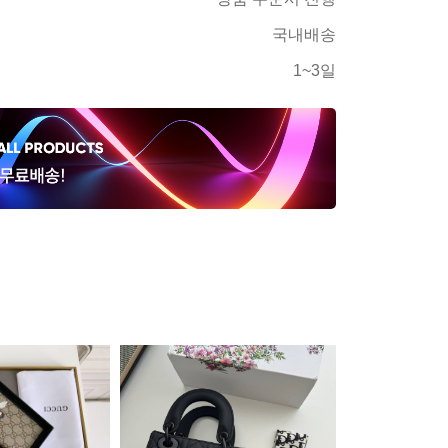
국내배송
1~3일