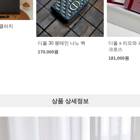
셀린느 트리오
백
163,000
원
 나노 백
디올 x 리모와 퍼스널 클러치
크로스
181,000
원
상품 상세정보