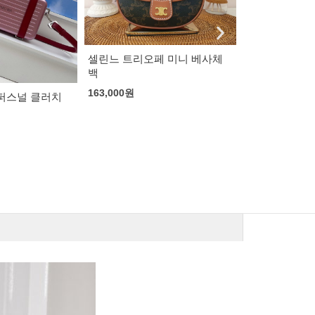
페 미니 베사체
셀린느 트리오페 버티컬 카바
구찌 주미 가
스 미니백
153,000
원
150,000
원