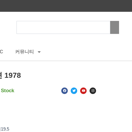
Search
C
커뮤니티
1978
F
T
Y
I
 Stock
a
w
o
n
c
i
u
s
e
t
t
t
b
t
u
a
o
e
b
g
o
r
e
r
k
a
m
9.5