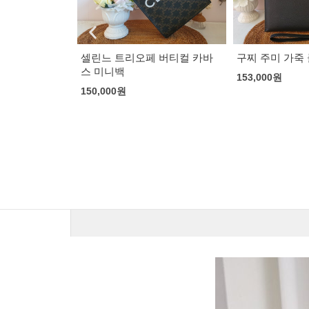
 버티컬 카바
구찌 주미 가죽 클러치
153,000
원
디올 30 몽테인
170,000
원