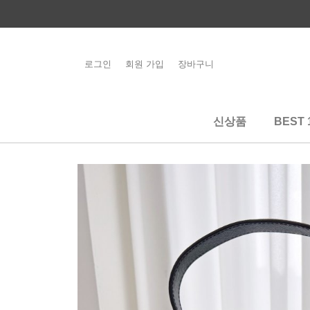
콘
텐
츠
로
로그인
회원 가입
장바구니
해외배송 관련 공
건
지사항 필독
너
뛰
신상품
BEST 
기