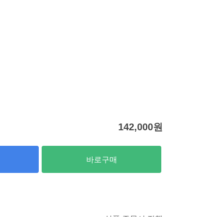
142,000
원
바로구매