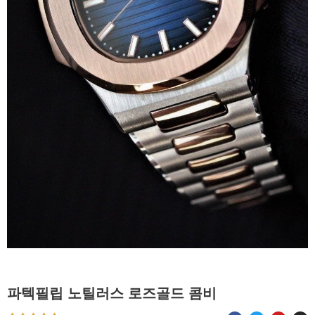
파텍필립 노틸러스 로즈골드 콤비
F
T
Y
I