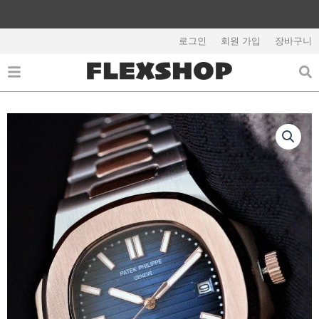
콘
텐
해외배송 관련 공지사항 필독
츠
로그인
회원 가입
장바구니
로
건
너
뛰
기