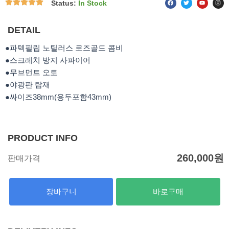
Status:
In Stock
a
w
o
n
c
i
u
s
e
t
t
t
b
t
u
a
o
e
b
g
DETAIL
o
r
e
r
k
a
m
●파텍필립 노틸러스 로즈골드 콤비
●스크레치 방지 사파이어
●무브먼트 오토
●야광판 탑재
●싸이즈38mm(용두포함43mm)
PRODUCT INFO
260,000
원
판매가격
장바구니
바로구매