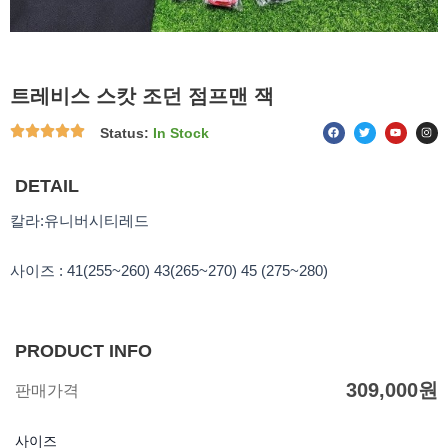
트레비스 스캇 조던 점프맨 잭
F
T
Y
I
Status:
In Stock
a
w
o
n
c
i
u
s
e
t
t
t
b
t
u
a
o
e
b
g
DETAIL
o
r
e
r
k
a
m
칼라:유니버시티레드
사이즈 : 41(255~260) 43(265~270) 45 (275~280)
PRODUCT INFO
309,000
원
판매가격
사이즈