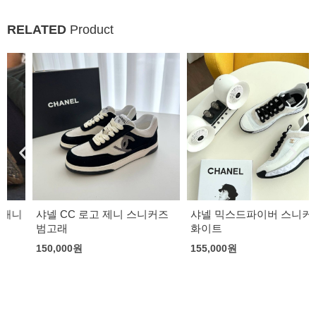
RELATED
Product
샤넬 CC 로고 제니 스니커즈
샤넬 믹스드파이버 스니커즈
범고래
화이트
150,000
원
155,000
원