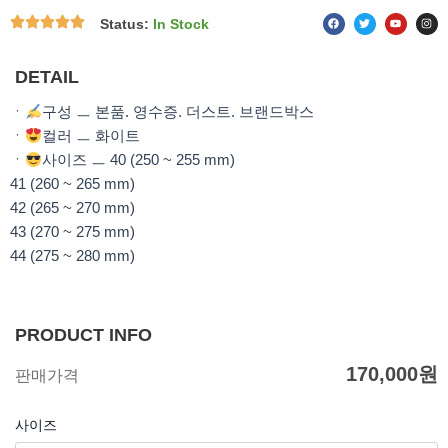
F
T
Y
I
Status:
In Stock
a
w
o
n
c
i
u
s
e
t
t
t
b
t
u
a
o
e
b
g
DETAIL
o
r
e
r
k
a
m
ㆍ
구성 ㅡ 본품. 영수증. 더스트. 브랜드박스
ㆍ
컬러 ㅡ 화이트
ㆍ
사이즈 ㅡ 40 (250 ~ 255 mm)
41 (260 ~ 265 mm)
42 (265 ~ 270 mm)
43 (270 ~ 275 mm)
44 (275 ~ 280 mm)
PRODUCT INFO
170,000
원
판매가격
사이즈