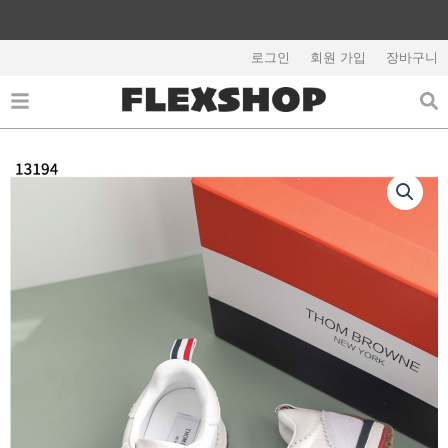
콘
텐
해외배송 관련 공지사항 필독
츠
로그인
회원 가입
장바구니
로
건
너
뛰
기