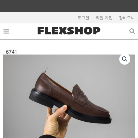
콘
텐
해외배송 관련 공지사항 필독
츠
로그인
회원 가입
장바구니
로
건
너
뛰
기