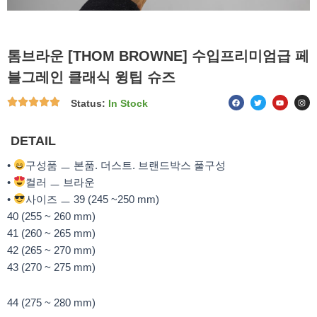
톰브라운 [THOM BROWNE] 수입프리미엄급 페
블그레인 클래식 윙팁 슈즈
F
T
Y
I
Status:
In Stock
a
w
o
n
c
i
u
s
e
t
t
t
b
t
u
a
o
e
b
g
DETAIL
o
r
e
r
k
a
m
•
구성품 ㅡ 본품. 더스트. 브랜드박스 풀구성
•
컬러 ㅡ 브라운
•
사이즈 ㅡ 39 (245 ~250 mm)
40 (255 ~ 260 mm)
41 (260 ~ 265 mm)
42 (265 ~ 270 mm)
43 (270 ~ 275 mm)
44 (275 ~ 280 mm)