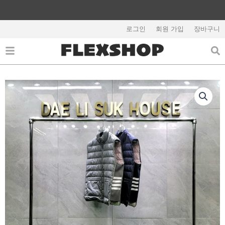
콘
텐
해외배송 관련 공지사항 필독
츠
로그인
회원 가입
장바구니
로
건
너
뛰
기