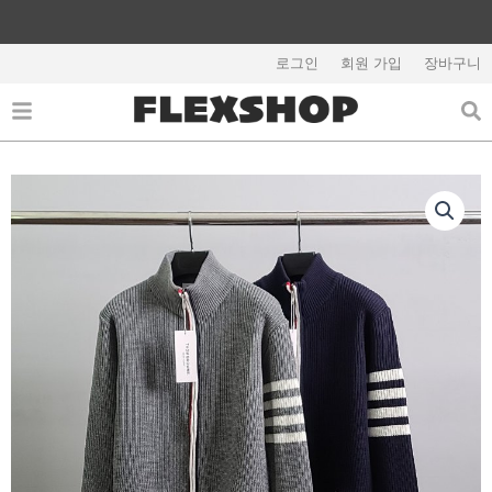
콘
텐
해외배송 관련 공지사항 필독
츠
로그인
회원 가입
장바구니
로
건
너
뛰
기