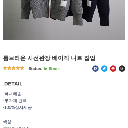
톰브라운 사선완장 베이직 니트 집업
F
T
Y
I
Status:
In Stock
a
w
o
n
c
i
u
s
e
t
t
t
b
t
u
a
o
e
b
g
DETAIL
o
r
e
r
k
a
m
-국내배송
-부자재 완벽
-100%실사제공
색상