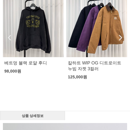
베트멍 블랙 로얄 후디
칼하트 WIP OG 디트로이트
누빔 자켓 3컬러
98,000
원
125,000
원
상품 상세정보