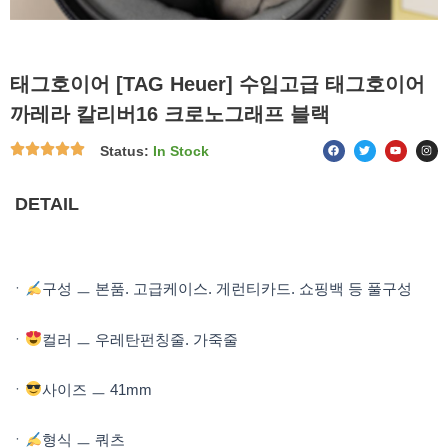
태그호이어 [TAG Heuer] 수입고급 태그호이어
까레라 칼리버16 크로노그래프 블랙
F
T
Y
I
Status:
In Stock
a
w
o
n
c
i
u
s
e
t
t
t
b
t
u
a
o
e
b
g
DETAIL
o
r
e
r
k
a
m
ㆍ
구성 ㅡ 본품. 고급케이스. 게런티카드. 쇼핑백 등 풀구성
ㆍ
컬러 ㅡ 우레탄펀칭줄. 가죽줄
ㆍ
사이즈 ㅡ 41mm
ㆍ
형식 ㅡ 쿼츠