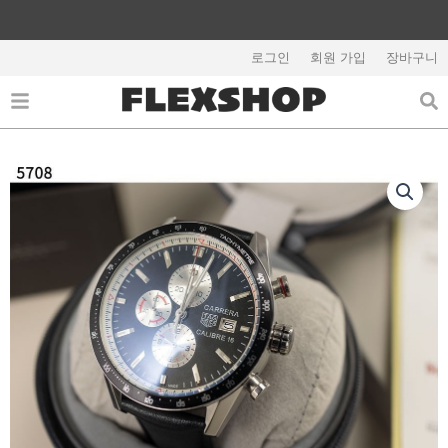
콘
텐
츠
로그인
회원 가입
장바구니
해외배송 관련 공지사항 필독
로
건
너
뛰
기