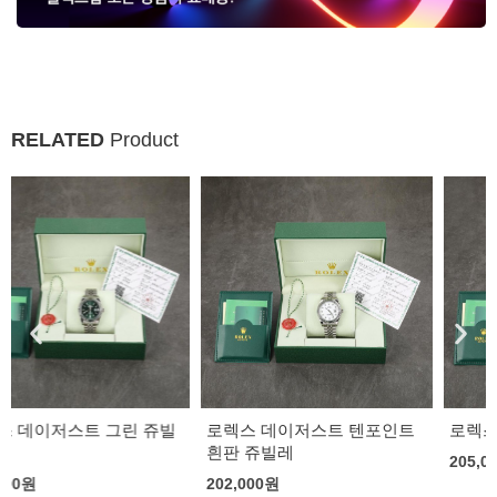
RELATED
Product
로렉스 데이저스트 텐포인트
로렉스 GMT 펩시 오이스터
흰판 쥬빌레
205,000
원
202,000
원