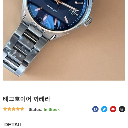
태그호이어 까레라
F
T
Y
I
Status:
In Stock
a
w
o
n
c
i
u
s
e
t
t
t
b
t
u
a
o
e
b
g
DETAIL
o
r
e
r