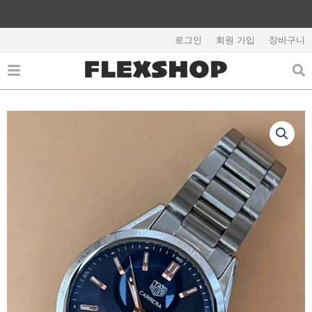
콘
텐
해외배송 관련 공지사항 필독
츠
로그인
회원 가입
장바구니
로
건
너
뛰
기