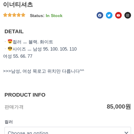
이너티셔츠
F
T
Y
I
Status:
In Stock
a
w
o
n
c
i
u
s
e
t
t
t
b
t
u
a
o
e
b
g
DETAIL
o
r
e
r
k
a
m
ㆍ
컬러 ㅡ 블랙. 화이트
ㆍ
사이즈 ㅡ 남성 95. 100. 105. 110
여성 55. 66. 77
>>>남성, 여성 목로고 위치만 다릅니다^^
PRODUCT INFO
85,000
원
판매가격
컬러