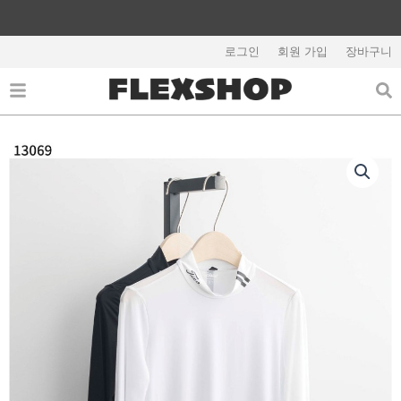
콘
텐
해외배송 관련 공지사항 필독
츠
로그인
회원 가입
장바구니
로
건
너
뛰
기