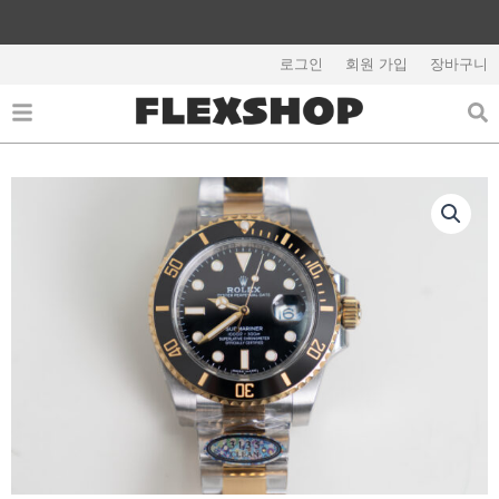
콘
텐
해외배송 관련 공지사항 필독
츠
로그인
회원 가입
장바구니
로
건
너
뛰
기