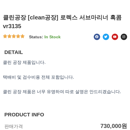
클린공장 [clean공장] 로렉스 서브마리너 흑콤
vr3135
F
T
Y
I
Status:
In Stock
a
w
o
n
c
i
u
s
e
t
t
t
b
t
u
a
o
e
b
g
DETAIL
o
r
e
r
k
a
m
클린 공장 제품입니다.
택배비 및 검수비용 전체 포함입니다.
클린 공장 제품은 너무 유명하여 따로 설명은 안드리겠습니다.
PRODUCT INFO
730,000
원
판매가격