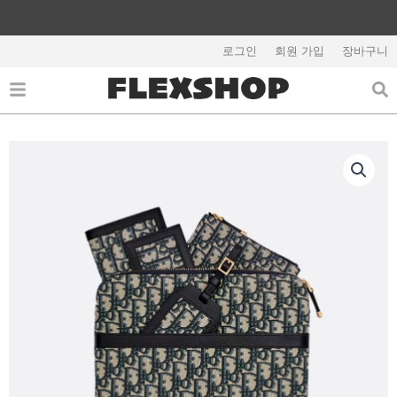
콘
텐
해외배송 관련 공지사항 필독
츠
로그인
회원 가입
장바구니
로
건
너
뛰
기