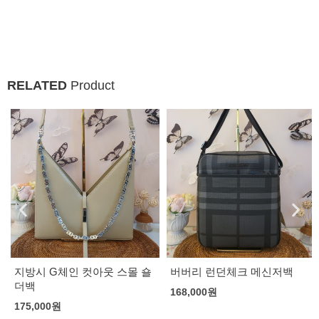
RELATED
Product
지방시 G체인 컷아웃 스몰 숄
버버리 런던체크 메신저백
더백
168,000
원
175,000
원