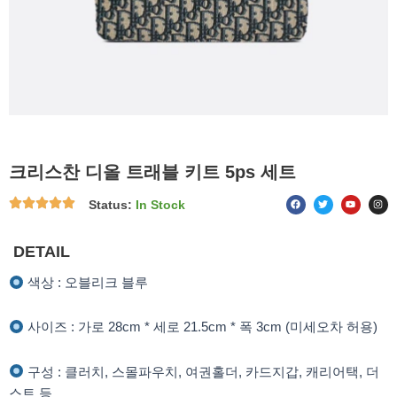
크리스찬 디올 트래블 키트 5ps 세트
F
T
Y
I
Status:
In Stock
a
w
o
n
c
i
u
s
e
t
t
t
b
t
u
a
o
e
b
g
DETAIL
o
r
e
r
k
a
m
색상 : 오블리크 블루
사이즈 : 가로 28cm * 세로 21.5cm * 폭 3cm (미세오차 허용)
구성 : 클러치, 스몰파우치, 여권홀더, 카드지갑, 캐리어택, 더
스트 등