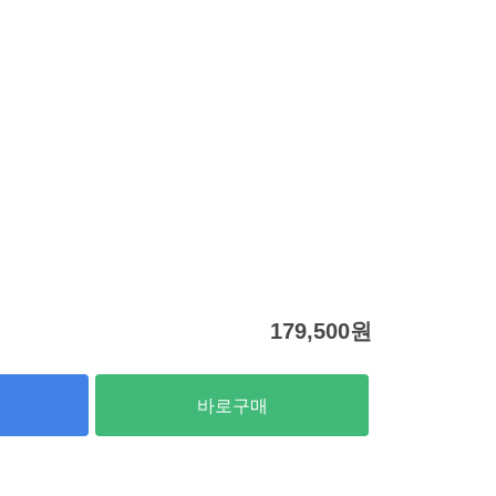
179,500
원
바로구매