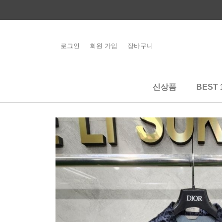
콘
텐
츠
로
로그인
회원 가입
장바구니
해외배송 관련 공
건
지사항 필독
너
뛰
신상품
BEST 
기