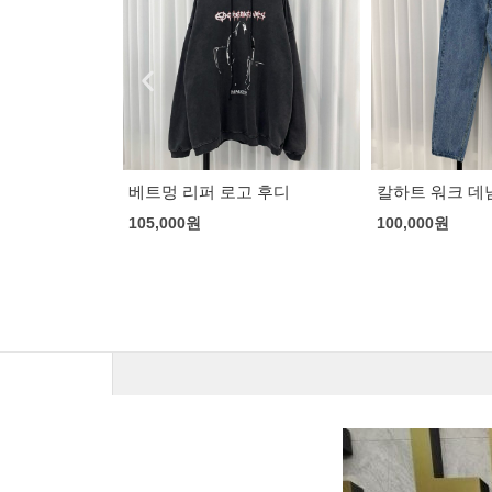
고 후디
칼하트 워크 데님팬츠
디올 30 몽테인
100,000
원
170,000
원