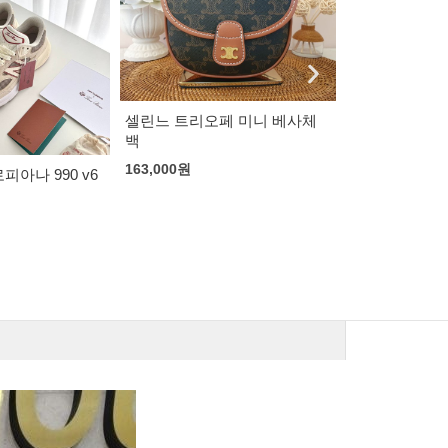
페 미니 베사체
베트멍 리퍼 로고 후디
칼하트 워크 
105,000
원
100,000
원