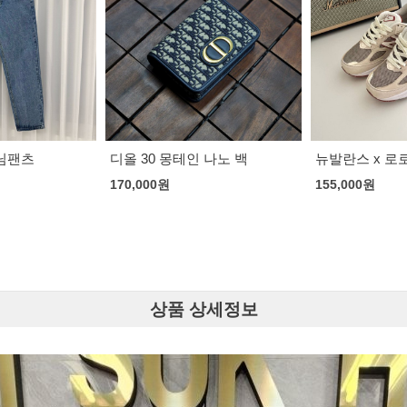
셀린느 트리오
백
163,000
원
 나노 백
뉴발란스 x 로로피아나 990 v6
155,000
원
상품 상세정보