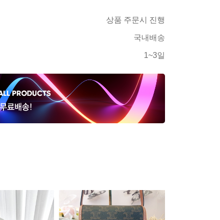
상품 주문시 진행
국내배송
1~3일