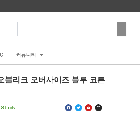
Search
C
커뮤니티
오블리크 오버사이즈 블루 코튼
F
T
Y
I
 Stock
a
w
o
n
c
i
u
s
e
t
t
t
b
t
u
a
o
e
b
g
o
r
e
r
k
a
m