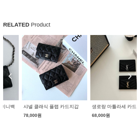
RELATED
Product
샤넬 클래식 플랩 카드지갑
생로랑 마틀라세 카드지갑
78,000
원
68,000
원