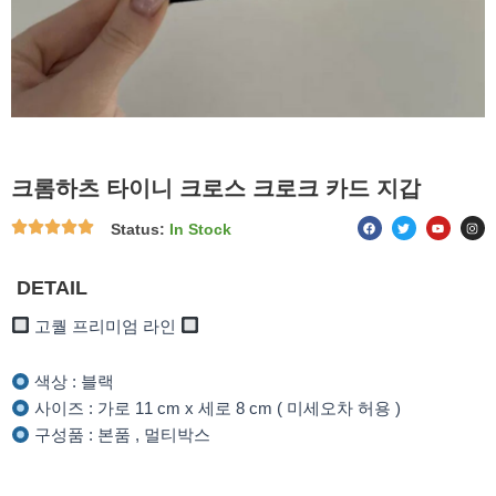
크롬하츠 타이니 크로스 크로크 카드 지갑
F
T
Y
I
Status:
In Stock
a
w
o
n
c
i
u
s
e
t
t
t
b
t
u
a
o
e
b
g
DETAIL
o
r
e
r
k
a
m
고퀄 프리미엄 라인
색상 : 블랙
사이즈 : 가로 11 cm x 세로 8 cm ( 미세오차 허용 )
구성품 : 본품 , 멀티박스