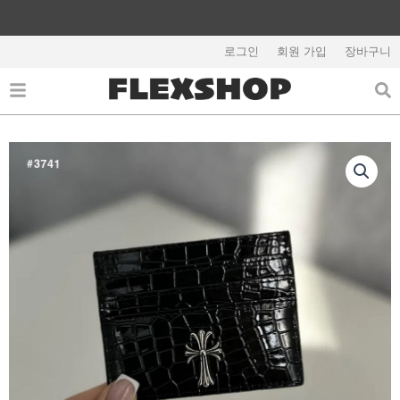
콘
텐
츠
로그인
회원 가입
장바구니
해외배송 관련 공지사항 필독
로
건
너
뛰
기