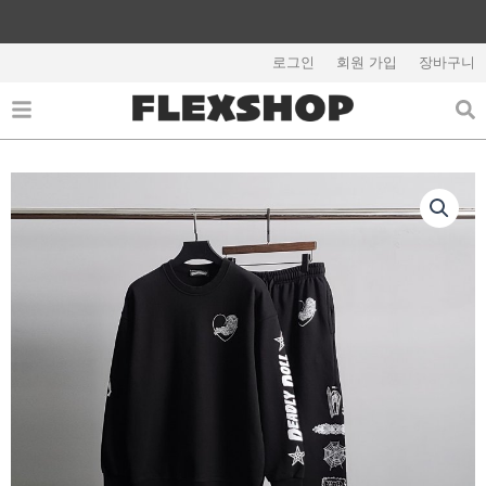
콘
텐
해외배송 관련 공지사항 필독
츠
로그인
회원 가입
장바구니
로
건
너
뛰
기