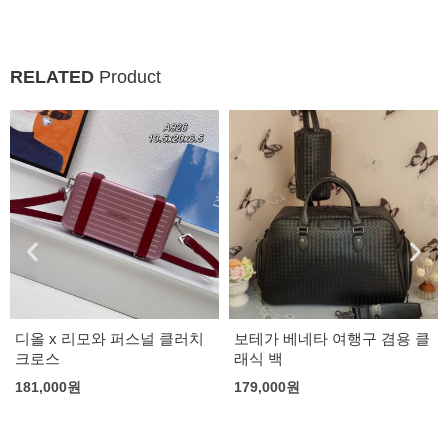
RELATED
Product
디올 x 리모와 퍼스널 클러치
보테가 베네타 여행구 겸용 클
크로스
래식 백
181,000
원
179,000
원