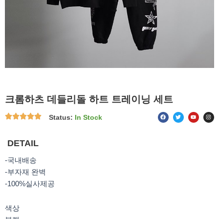
크롬하츠 데들리돌 하트 트레이닝 세트
F
T
Y
I
Status:
In Stock
a
w
o
n
c
i
u
s
e
t
t
t
b
t
u
a
o
e
b
g
DETAIL
o
r
e
r
k
a
m
-국내배송
-부자재 완벽
-100%실사제공
색상