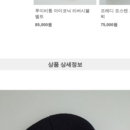
코닉 리버시블
프레디 포스텐 브레이슬릿 팔
샤넬 클래식 가
찌
벨트 네크리스
75,000
원
133,000
원
상품 상세정보