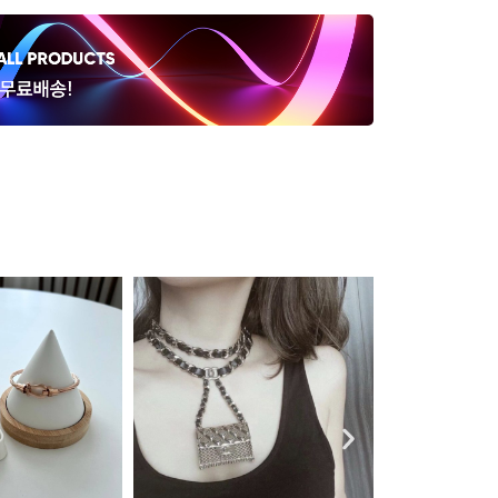
에르메스 H 버
장, 은장 (세트)