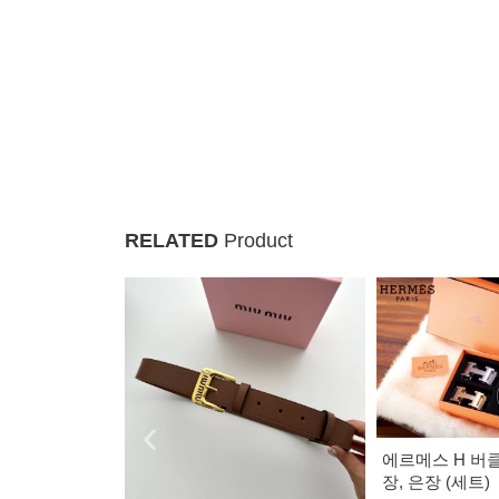
RELATED
Product
에르메스 H 버클 양면벨트 금
장, 은장 (세트)