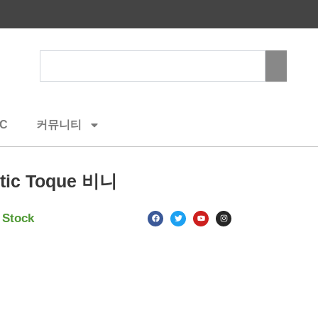
Search
C
커뮤니티
ic Toque 비니
F
T
Y
I
 Stock
a
w
o
n
c
i
u
s
e
t
t
t
b
t
u
a
o
e
b
g
o
r
e
r
k
a
m