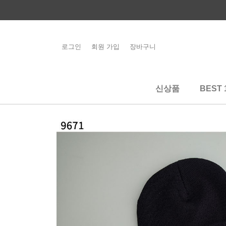
콘
텐
츠
로
로그인
회원 가입
장바구니
해외배송 관련 공
건
지사항 필독
너
뛰
신상품
BEST 
기