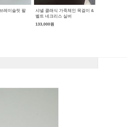
100,000
원
죽체인 목걸이 &
미우미우 나파 레더 벨트
 실버
95,000
원