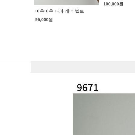
100,000
원
레더 벨트
루이비통 아이
벨트
85,000
원