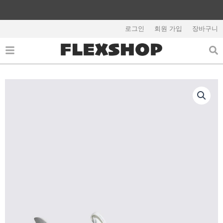
콘
텐
츠
로그인
회원 가입
장바구니
해외배송 관련 공지사항 필독
로
건
너
뛰
기