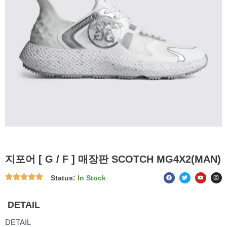
지포어 [ G / F ] 매장판 SCOTCH MG4X2(MAN)
F
T
Y
I
Status:
In Stock
a
w
o
n
c
i
u
s
e
t
t
t
b
t
u
a
o
e
b
g
DETAIL
o
r
e
r
k
a
m
DETAIL