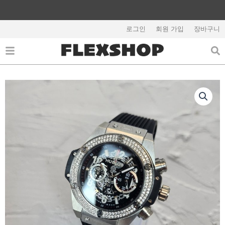
콘
텐
해외배송 관련 공지사항 필독
츠
로그인
회원 가입
장바구니
로
건
너
뛰
기