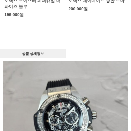
로렉스 오이스터 페퍼츄얼 더
로렉스 데이데이트 청판 로마
콰이즈 블루
200,000
원
199,000
원
상품 상세정보