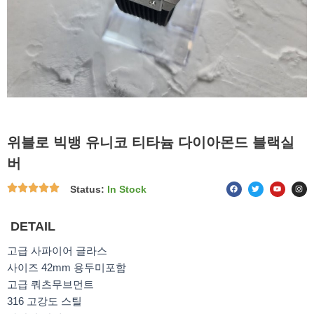
위블로 빅뱅 유니코 티타늄 다이아몬드 블랙실
버
F
T
Y
I
Status:
In Stock
a
w
o
n
c
i
u
s
e
t
t
t
b
t
u
a
o
e
b
g
DETAIL
o
r
e
r
k
a
m
고급 사파이어 글라스
사이즈 42mm 용두미포함
고급 쿼츠무브먼트
316 고강도 스틸