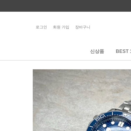
콘
텐
츠
로
로그인
회원 가입
장바구니
해외배송 관련 공
건
지사항 필독
너
뛰
신상품
BEST 
기