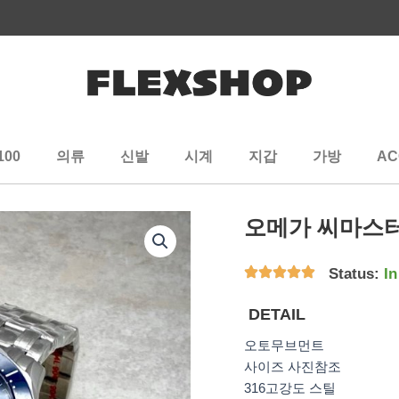
100
의류
신발
시계
지갑
가방
AC
오메가 씨마스터
Status:
In
DETAIL
오토무브먼트
사이즈 사진참조
316고강도 스틸