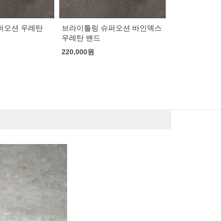
퍼오션 바인덱스
로렉스 데이저스트 흰판 바인
로렉스 데이저
덱스 쥬빌레
레
202,000
원
202,000
원