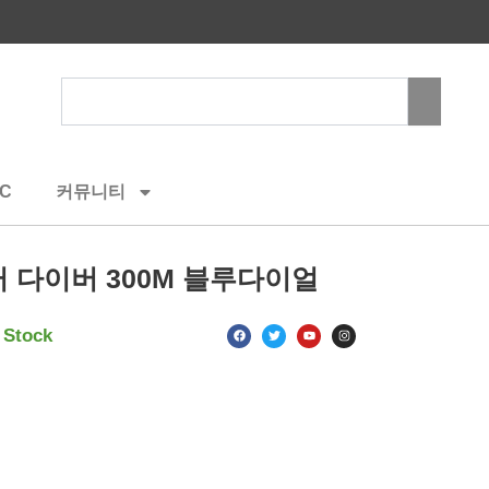
Search
C
커뮤니티
 다이버 300M 블루다이얼
F
T
Y
I
 Stock
a
w
o
n
c
i
u
s
e
t
t
t
b
t
u
a
o
e
b
g
o
r
e
r
k
a
m