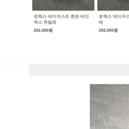
트 흰판 바인
로렉스 데이저스트 그린 쥬빌
로렉스 데이저스
레
마
202,000
원
202,000
원