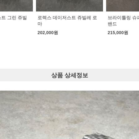
트 쥬빌레 로
브라이틀링 슈퍼오션 우레탄
브라이틀링 슈
밴드
우레탄 밴드
215,000
원
220,000
원
상품 상세정보