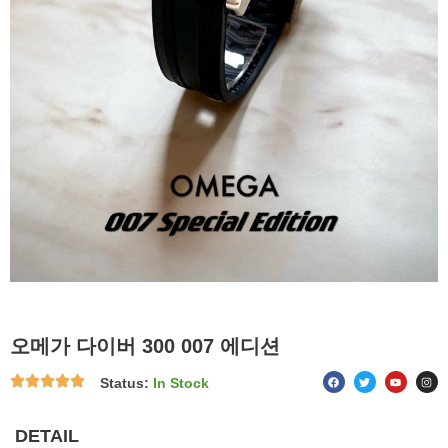
오메가 다이버 300 007 에디션
F
T
Y
I
Status:
In Stock
a
w
o
n
c
i
u
s
e
t
t
t
b
t
u
a
o
e
b
g
DETAIL
o
r
e
r