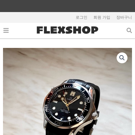
콘
텐
해외배송 관련 공지사항 필독
츠
로그인
회원 가입
장바구니
로
건
너
뛰
기