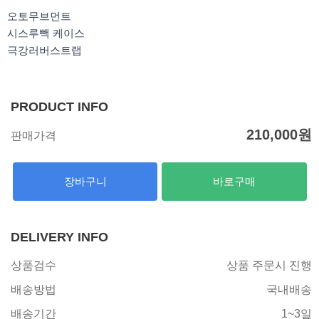
k
a
m
오토무브먼트
시스루빽 케이스
극강러버스트랩
PRODUCT INFO
210,000
원
판매가격
장바구니
바로구매
DELIVERY INFO
상품검수
상품 주문시 진행
배송방법
국내배송
배송기간
1~3일