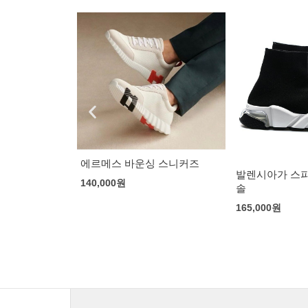
 스니커즈
발렌시아가 스피드러너 클리어
나이키 x 페가
솔
로얄 푸크시아
165,000
원
145,000
원