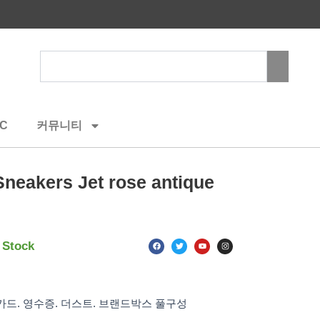
Search
C
커뮤니티
kers Jet rose antique
F
T
Y
I
 Stock
a
w
o
n
c
i
u
s
e
t
t
t
b
t
u
a
o
e
b
g
o
r
e
r
k
a
카드. 영수증. 더스트. 브랜드박스 풀구성
m