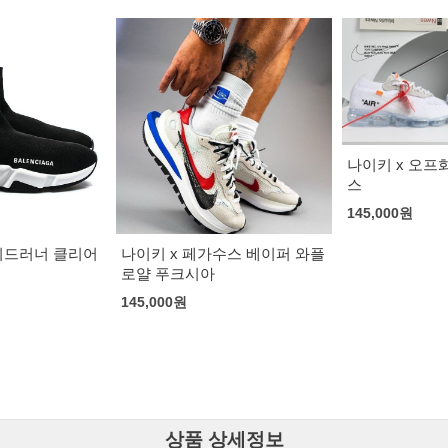
나이키 x 오프화이트 베이퍼맥
스
145,000
원
수스 베이퍼 와플
뉴발란스 x 로로
155,000
원
상품 상세정보