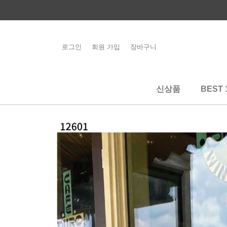
콘
텐
츠
로
로그인
회원 가입
장바구니
해외배송 관련 공
건
지사항 필독
너
뛰
신상품
BEST 
기