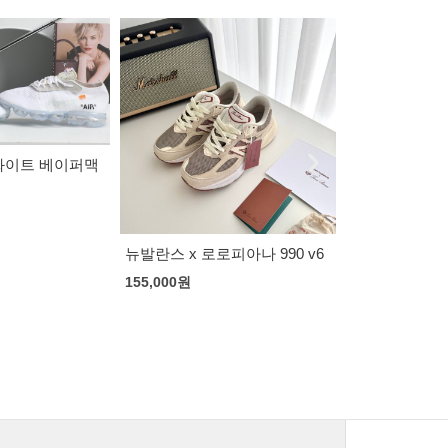
에르메스 바운싱 스니커즈
피아나 990 v6
발렌시아가 스
140,000
원
솔
165,000
원