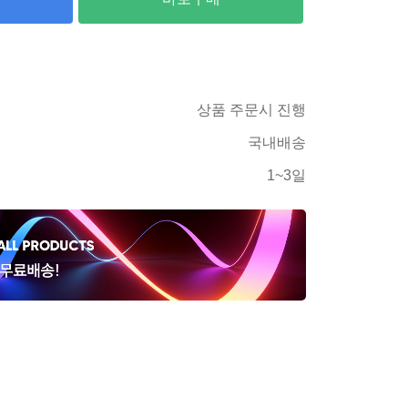
상품 주문시 진행
국내배송
1~3일