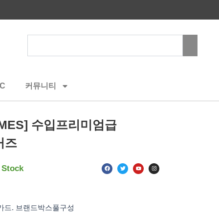
Search
C
커뮤니티
RMES] 수입프리미엄급
니커즈
F
T
Y
I
 Stock
a
w
o
n
c
i
u
s
e
t
t
t
b
t
u
a
o
e
b
g
o
r
e
r
k
a
티카드. 브랜드박스풀구성
m