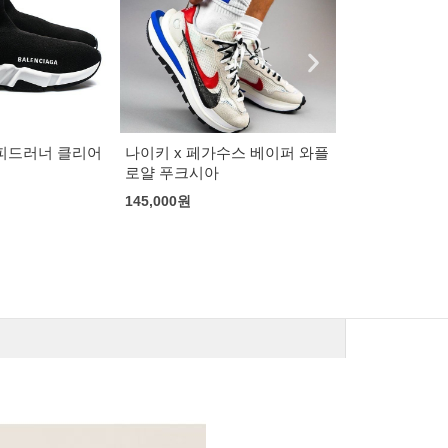
발렌시아가 스피드러너 올검
155,000
원
수스 베이퍼 와플
나이키 x 사카
135,000
원