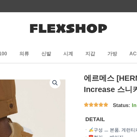
100
의류
신발
시계
지갑
가방
AC
에르메스 [HE
Increase 스
Status:
In
DETAIL
ㆍ
구성 ㅡ 본품. 게런