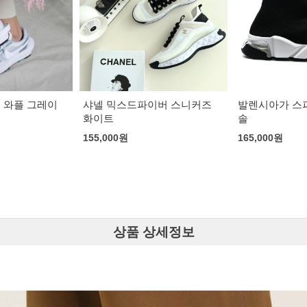
이버 스니커즈
발렌시아가 스피드러너 클리어
나이키 x 페가
솔
로얄 푸크시아
165,000
원
145,000
원
상품 상세정보