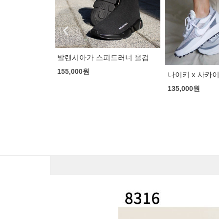
드러너 올검
나이키 x 사카이 와플 그레이
샤넬 믹스드파
화이트
135,000
원
155,000
원