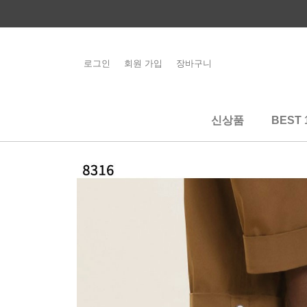
콘
텐
츠
로
로그인
회원 가입
장바구니
해외배송 관련 공
건
지사항 필독
너
뛰
신상품
BEST 
기