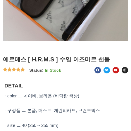
에르메스 [ H.R.M.S ] 수입 이즈미르 샌들
F
T
Y
I
Status:
In Stock
a
w
o
n
c
i
u
s
e
t
t
t
b
t
u
a
o
e
b
g
DETAIL
o
r
e
r
k
a
m
ㆍcolor ㅡ 네이비, 브라운 (바닥판 색상)
ㆍ구성품 ㅡ 본품, 더스트, 게런티카드, 브랜드박스
ㆍsize ㅡ 40 (250 ~ 255 mm)