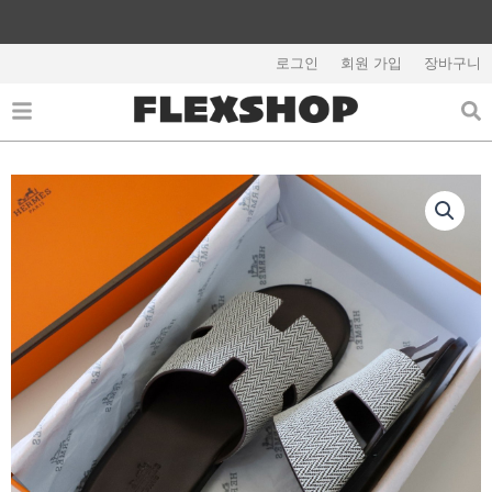
콘
텐
해외배송 관련 공지사항 필독
츠
로그인
회원 가입
장바구니
로
건
너
뛰
기