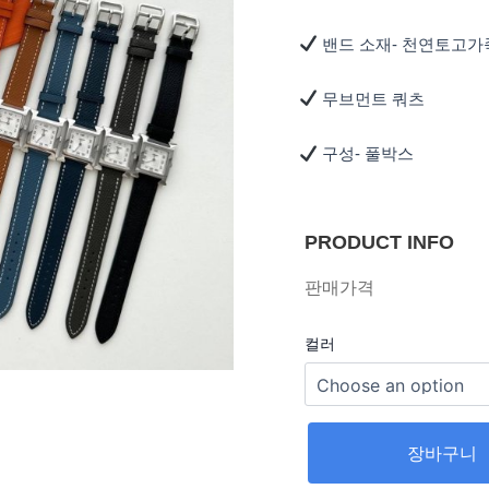
밴드 소재- 천연토고가
무브먼트 쿼츠
구성- 풀박스
PRODUCT INFO
판매가격
컬러
장바구니