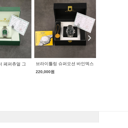
퍼오션 바인덱스
로렉스 데이저스트 흰판 로마
로렉스 데이저
쥬빌레
덱스 쥬빌레
202,000
원
202,000
원