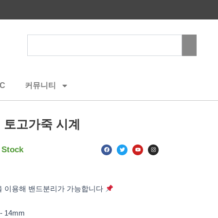
Search
C
커뮤니티
 토고가죽 시계
F
T
Y
I
 Stock
a
w
o
n
c
i
u
s
e
t
t
t
b
t
u
a
o
e
b
g
o
r
e
r
k
a
을 이용해 밴드분리가 가능합니다
m
- 14mm