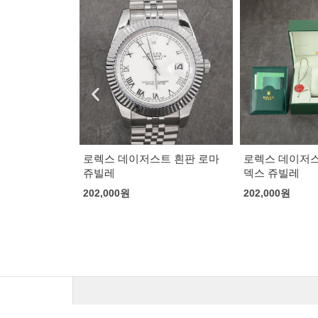
트 흰판 로마
로렉스 데이저스트 흰판 바인
로렉스 데이저스
덱스 쥬빌레
마
202,000
원
202,000
원