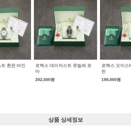
브라이틀링 슈
트 쥬빌레 로
로렉스 오이스터 페퍼츄얼 그
린
220,000
원
199,000
원
상품 상세정보