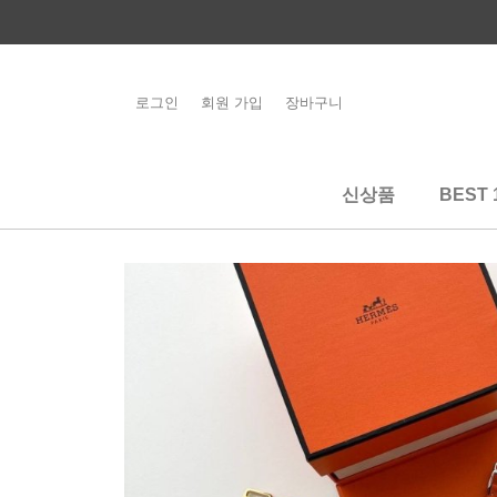
콘
텐
츠
로
로그인
회원 가입
장바구니
해외배송 관련 공
건
지사항 필독
너
뛰
신상품
BEST 
기