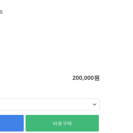
죽
200,000
원
바로구매