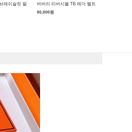
 브레이슬릿 팔
버버리 리버시블 TB 레더 벨트
미우미우 나파
90,000
원
95,000
원