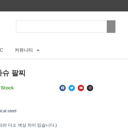
Search
C
커뮤니티
아슈 팔찌
F
T
Y
I
 Stock
a
w
o
n
c
i
u
s
e
t
t
t
b
t
u
a
o
e
b
g
o
r
e
r
k
a
al steel
m
 따라 다소 색상 차이 있습니다.)