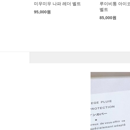
TB 레더 벨트
미우미우 나파 레더 벨트
루이비통 아이
벨트
95,000
원
85,000
원