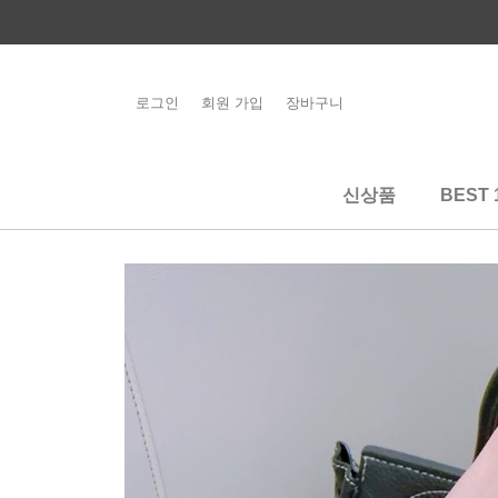
콘
텐
츠
로
로그인
회원 가입
장바구니
해외배송 관련 공
건
지사항 필독
너
뛰
신상품
BEST 
기