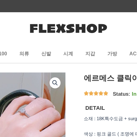
100
의류
신발
시계
지갑
가방
AC
에르메스 클릭
Status:
In
DETAIL
소재 : 18K특수도금 + surgic
색상 : 핑크 골드 ( 조명에