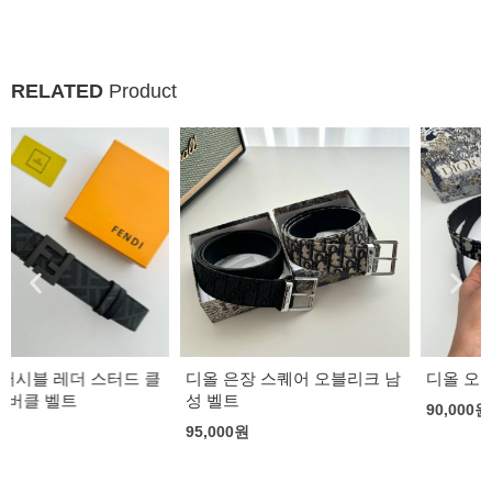
RELATED
Product
디올 은장 스퀘어 오블리크 남
디올 오블리크 30 몽테뉴 벨트
성 벨트
90,000
원
95,000
원