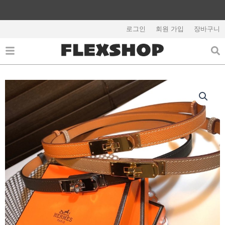
콘
텐
해외배송 관련 공지사항 필독
츠
로그인
회원 가입
장바구니
로
건
너
뛰
기