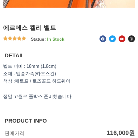
에르메스 켈리 벨트
F
T
Y
I
Status:
In Stock
a
w
o
n
c
i
u
s
e
t
t
t
b
t
u
a
o
e
b
g
DETAIL
o
r
e
r
k
a
m
벨트 너비 : 18mm (1.8cm)
소재 : 앱송가죽(카프스킨)
색상 :에토프 / 로즈골드 하드웨어
정말 고퀄로 풀박스 준비했습니다
PRODUCT INFO
116,000
원
판매가격