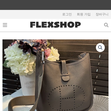
콘
텐
해외배송 관련 공지사항 필독
츠
로그인
회원 가입
장바구니
로
건
너
뛰
기