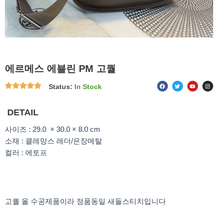
에르메스 에블린 PM 고퀄
F
T
Y
I
Status:
In Stock
a
w
o
n
c
i
u
s
e
t
t
t
b
t
u
a
o
e
b
g
DETAIL
o
r
e
r
k
a
m
사이즈 : 29.0 × 30.0 × 8.0 cm
소재 : 클레망스 레더/은장메탈
컬러 : 에토프
고퀄 올 수공제품이라 정품동일 새들스티치입니다