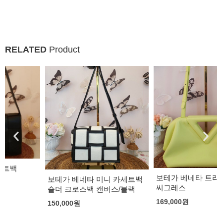
RELATED
Product
보테가 베네타 트라이앵글백
보테가 베네타 미니 카세트백
씨그레스
숄더 크로스백 캔버스/블랙
169,000
원
150,000
원