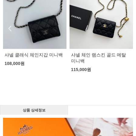
 클래식 체인지갑 미니백
샤넬 체인 램스킨 골드 메탈
미우미
미니백
지갑
000
원
115,000
원
110,0
상품 상세정보