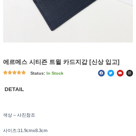
에르메스 시티즌 트윌 카드지갑 [신상 입고]
F
T
Y
I
Status:
In Stock
a
w
o
n
c
i
u
s
e
t
t
t
b
t
u
a
o
e
b
g
DETAIL
o
r
e
r
k
a
m
색상 – 사진참조
사이즈:11.9cmx8.3cm