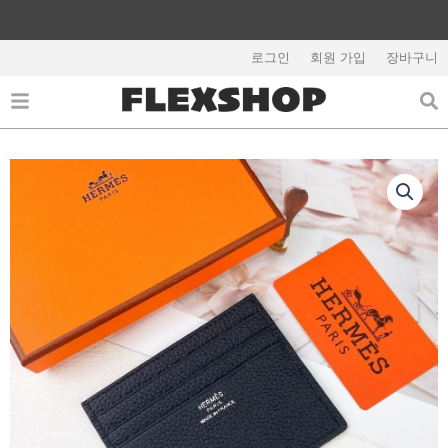
콘
텐
츠
로그인
회원 가입
장바구니
로
건
너
뛰
기