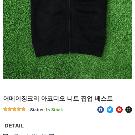
어메이징크리 아코디오 니트 집업 베스트
F
T
Y
I
Status:
In Stock
a
w
o
n
c
i
u
s
e
t
t
t
b
t
u
a
o
e
b
g
DETAIL
o
r
e
r
k
a
m