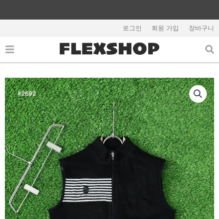
콘
텐
해외배송 관련 공지사항 필독
츠
로그인
회원 가입
장바구니
로
건
너
뛰
기