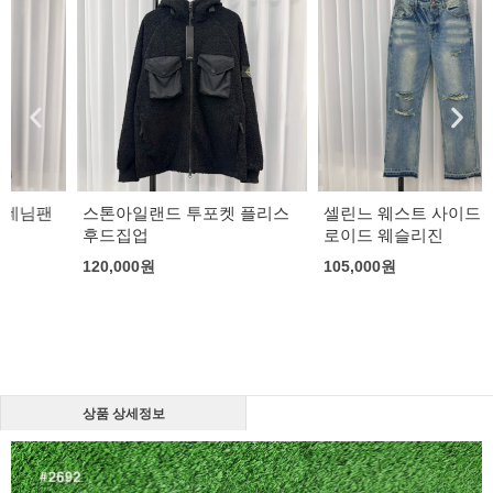
스톤아일랜드 투포켓 플리스
셀린느 웨스트 사이드 디스트
후드집업
로이드 웨슬리진
120,000
원
105,000
원
상품 상세정보