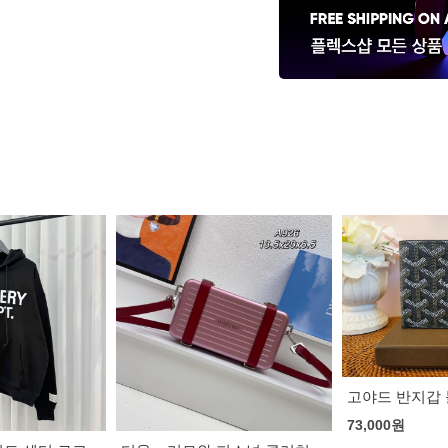
고야드 반지갑 블랙
셀린느 트리오
백
73,000
원
163,000
원