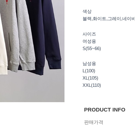
색상
블랙,화이트,그레이,네이
사이즈
여성용
S(55~66)
남성용
L(100)
XL(105)
XXL(110)
PRODUCT INFO
판매가격