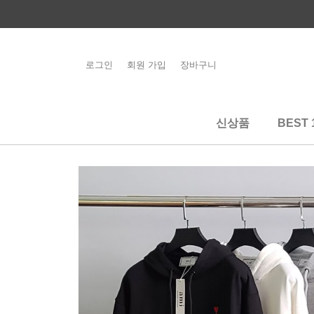
콘
텐
츠
로
로그인
회원 가입
장바구니
해외배송 관련 공
건
지사항 필독
너
뛰
신상품
BEST 
기