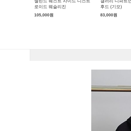
사이드 디스트
갤러리 디파트먼트 센터 로고
디올 x 리모와
후드 (기모)
크로스
83,000
원
181,000
원