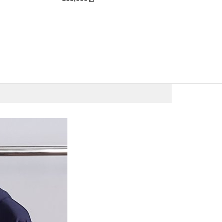
셀린느 웨스트 사이드 디스트
갤러리 디파트
로이드 웨슬리진
후드 (기모)
105,000
원
83,000
원