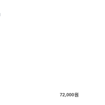
비
72,000
원