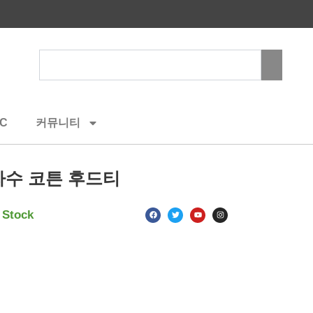
Search
C
커뮤니티
수 코튼 후드티
F
T
Y
I
 Stock
a
w
o
n
c
i
u
s
e
t
t
t
b
t
u
a
o
e
b
g
o
r
e
r
k
a
m