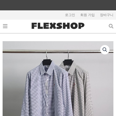
콘
텐
해외배송 관련 공지사항 필독
츠
로그인
회원 가입
장바구니
로
건
너
뛰
기