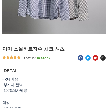
아미 스몰하트자수 체크 셔츠
F
T
Y
I
Status:
In Stock
a
w
o
n
c
i
u
s
e
t
t
t
b
t
u
a
o
e
b
g
DETAIL
o
r
e
r
k
a
m
-국내배송
-부자재 완벽
-100%실사제공
색상