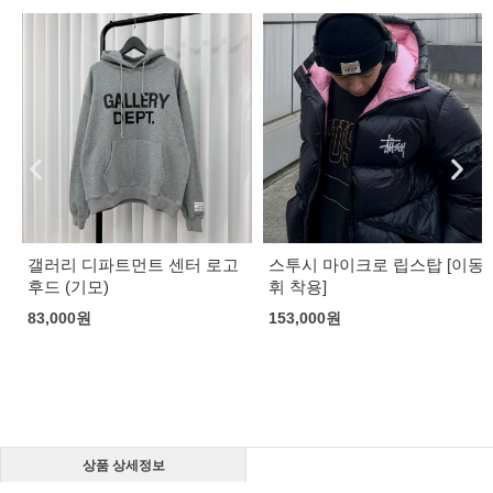
갤러리 디파트먼트 센터 로고
스투시 마이크로 립스탑 [이동
후드 (기모)
휘 착용]
83,000
원
153,000
원
상품 상세정보