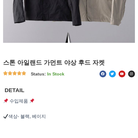
스톤 아일랜드 가먼트 야상 후드 자켓
F
T
Y
I
Status:
In Stock
a
w
o
n
c
i
u
s
e
t
t
t
b
t
u
a
o
e
b
g
DETAIL
o
r
e
r
k
a
m
수입제품
색상- 블랙, 베이지