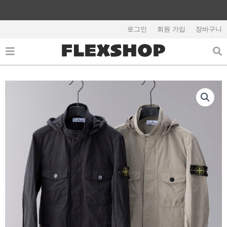
콘
텐
해외배송 관련 공지사항 필독
츠
로그인
회원 가입
장바구니
로
건
너
뛰
기