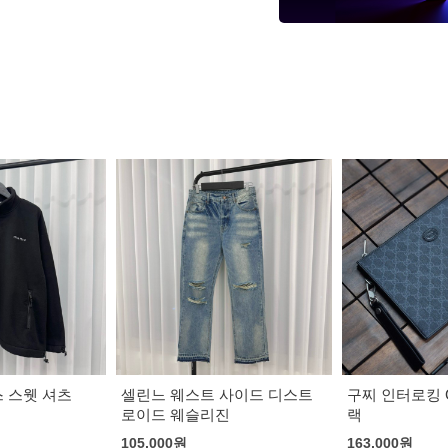
버버리 캠벌리
사이드 디스트
구찌 인터로킹 G 클러치백 블
194,000
원
진
랙
163,000
원