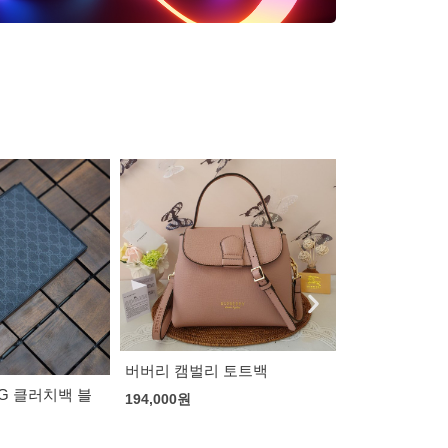
 토트백
칼하트 카펜터 워시드 데님팬
미우미우 플리
츠
125,000
원
100,000
원