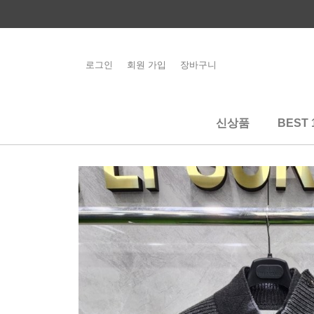
콘
텐
츠
로
로그인
회원 가입
장바구니
해외배송 관련 공
건
지사항 필독
너
뛰
신상품
BEST 
기