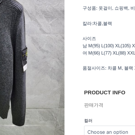
구성품: 옷걸이, 쇼핑백, 
칼라:차콜,블랙
사이즈
남 M(95) L(100) XL(105) X
여 M(66) L(77) XL(88) 
품절사이즈: 차콜 M, 블랙 
PRODUCT INFO
판매가격
컬러