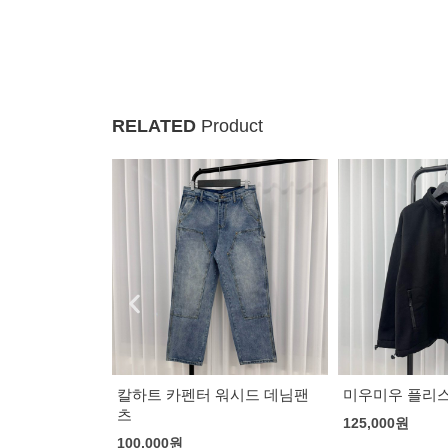
RELATED
Product
워시드 데님팬
미우미우 플리스 스웻 셔츠
셀린느 웨스트 
로이드 웨슬리
125,000
원
105,000
원