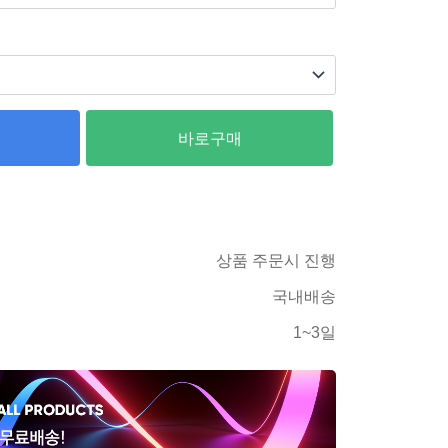
바로구매
상품 주문시 진행
국내배송
1~3일