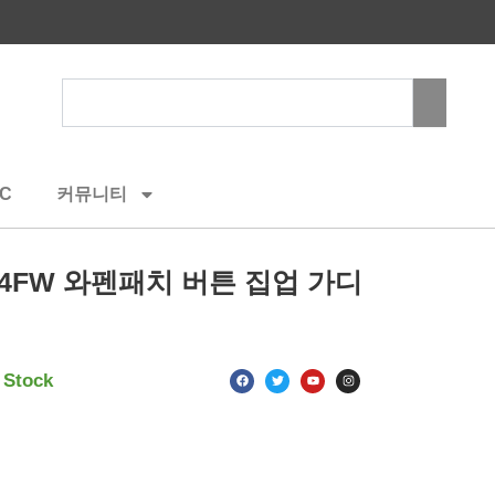
Search
C
커뮤니티
4FW 와펜패치 버튼 집업 가디
F
T
Y
I
 Stock
a
w
o
n
c
i
u
s
e
t
t
t
b
t
u
a
o
e
b
g
o
r
e
r
k
a
m